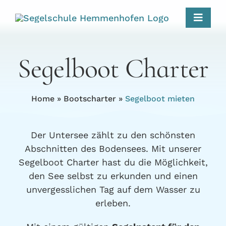
Skip
to
Toggle
content
Naviga
Home
Segelboot Charter
Kurse
Home
»
Bootscharter
»
Segelboot mieten
Bootscharter
Der Untersee zählt zu den schönsten
Abschnitten des Bodensees. Mit unserer
Events
Segelboot Charter hast du die Möglichkeit,
den See selbst zu erkunden und einen
Über uns
unvergesslichen Tag auf dem Wasser zu
erleben.
Kontakt