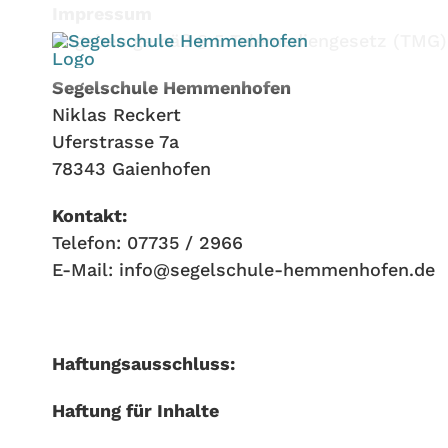
Skip
Impressum
to
Angaben gemäß § 5 Telemediengesetz (TMG)
content
Segelschule Hemmenhofen
Niklas Reckert
Uferstrasse 7a
78343 Gaienhofen
Kontakt:
Telefon: 07735 / 2966
E-Mail: info@segelschule-hemmenhofen.de
Haftungsausschluss:
Haftung für Inhalte