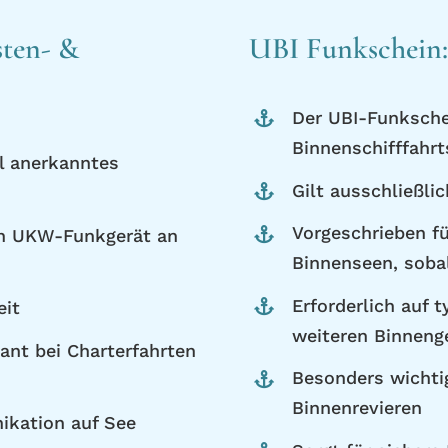
sten- &
UBI Funkschein:
Der UBI-Funkschei
Binnenschifffahr
al anerkanntes
Gilt ausschließli
Vorgeschrieben f
ein UKW-Funkgerät an
Binnenseen, soba
Erforderlich auf 
eit
weiteren Binnen
ant bei Charterfahrten
Besonders wichti
Binnenrevieren
ikation auf See