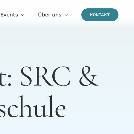
Events
Über uns
KONTAKT
ot: SRC &
schule