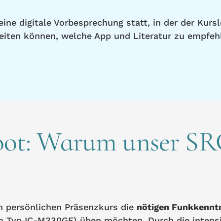
ne digitale Vorbesprechung statt, in der der Kursl
reiten können, welche App und Literatur zu empfehl
Boot: Warum unser S
nem persönlichen Präsenzkurs die
nötigen Funkkennt
m Typ IC-M330GE) üben möchten. Durch die intensi