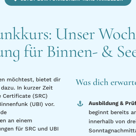
nkkurs: Unser Woch
ung für Binnen- & Se
n möchtest, bietet dir
Was dich erwart
dazu. In kurzer Zeit
 Certificate (SRC)
Ausbildung & Prü
innenfunk (UBI) vor.
ide
beginnt bereits a
gen an einem
innerhalb von dre
ungen für SRC und UBI
Sonntagnachmitta