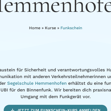
emmenhof
Home
»
Kurse
»
Funkschein
 Baustein für Sicherheit und verantwortungsvolles 
mmunikation mit anderen Verkehrsteilnehmerinnen un
 der
Segelschule Hemmenhofen
erhältst du eine fun
BI für den Binnenfunk. Wir bereiten dich praxisna
Umgang mit dem Funkgerät vor.
JETZT ZUM FUNKSCHEIN-KURS ANMELDEN